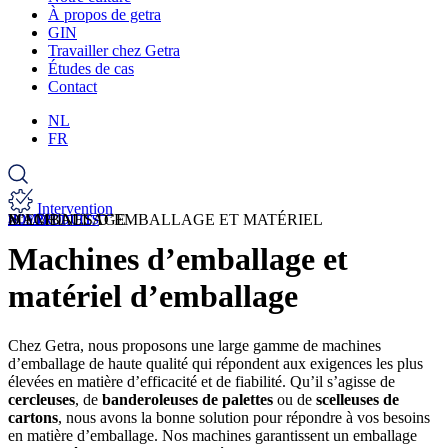
À propos de getra
GIN
Travailler chez Getra
Études de cas
Contact
NL
FR
Intervention
>
>
MACHINES D’EMBALLAGE ET MATÉRIEL D’EMBALLAGE
HOME
NOS PRODUITS
Machines d’emballage et
matériel d’emballage
Chez Getra, nous proposons une large gamme de machines
d’emballage de haute qualité qui répondent aux exigences les plus
élevées en matière d’efficacité et de fiabilité. Qu’il s’agisse de
cercleuses
, de
banderoleuses de palettes
ou de
scelleuses de
cartons
, nous avons la bonne solution pour répondre à vos besoins
en matière d’emballage. Nos machines garantissent un emballage