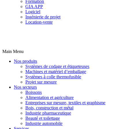
Formation
GIA APP
Logiciel
Ingénierie de projet
Location-vente
Main Menu
Nos produits
Systèmes de codage et étiqueteuses
Machines et matériel d’emballage
Systèmes à colle thermofusible
Projet sur mesure
Nos secteurs
Boissons
Alimentation et agriculture
Entreprises sur mesure, textiles et graphisme
Bois, construction et métal
Industrie pharmaceutique
Beauté et toilettage
Industrie automobile
Services