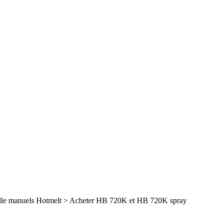
olle manuels Hotmelt
>
Acheter HB 720K et HB 720K spray