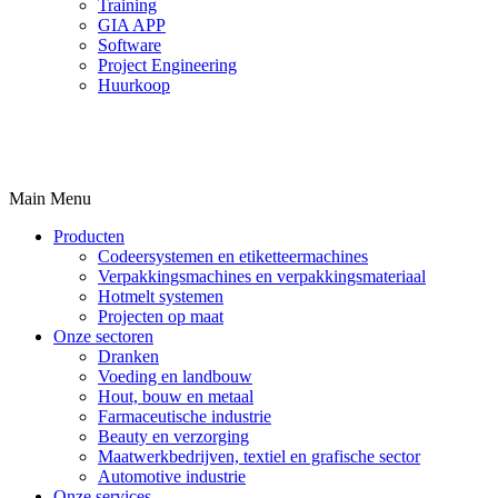
Training
GIA APP
Software
Project Engineering
Huurkoop
Main Menu
Producten
Codeersystemen en etiketteermachines
Verpakkingsmachines en verpakkingsmateriaal
Hotmelt systemen
Projecten op maat
Onze sectoren
Dranken
Voeding en landbouw
Hout, bouw en metaal
Farmaceutische industrie
Beauty en verzorging
Maatwerkbedrijven, textiel en grafische sector
Automotive industrie
Onze services