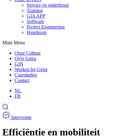
Service en onderhoud
Training
GIA APP
Software
Project Engineering
Huurkoop
Main Menu
Onze Cultuur
Over Getra
GIN
Werken bij Getra
Casestudies
Contact
NL
FR
Interventie
Efficiëntie en mobiliteit