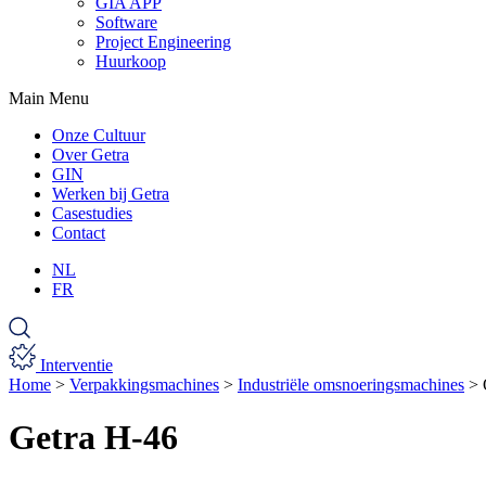
GIA APP
Software
Project Engineering
Huurkoop
Main Menu
Onze Cultuur
Over Getra
GIN
Werken bij Getra
Casestudies
Contact
NL
FR
Interventie
Home
>
Verpakkingsmachines
>
Industriële omsnoeringsmachines
>
Getra H-46